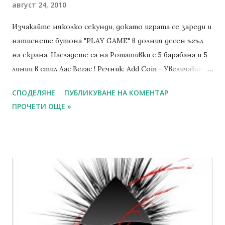
август 24, 2010
Изчакайте няколко секунди, докато играта се зареди и
натиснете бутона "PLAY GAME" в долния десен ъгъл
на екрана. Насладете са на Ротативки с 5 барабана и 5
линии в стил Лас Вегас ! Речник: Add Coin - Увеличаване
на залога Add Line - Добавяне на линия Show List -
СПОДЕЛЯНЕ
ПУБЛИКУВАНЕ НА КОМЕНТАР
Таблица с печалбите Bet Max - Максимален залог Spin -
ПРОЧЕТИ ОЩЕ »
Завърти Можете да играете Ротативки онлайн с
реални пари в bet365!