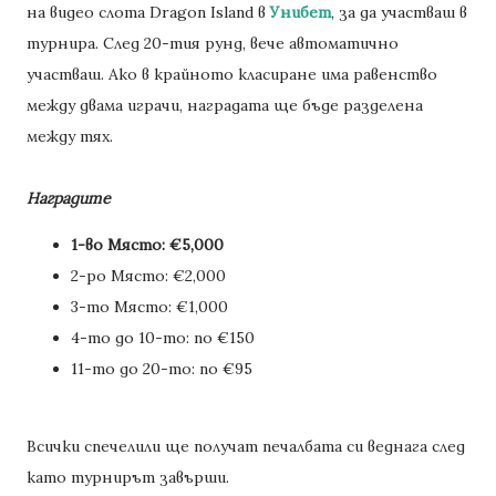
на видео слота Dragon Island в
Унибет
, за да участваш в
турнира. След 20-тия рунд, вече автоматично
участваш. Ако в крайното класиране има равенство
между двама играчи, наградата ще бъде разделена
между тях.
Наградите
1-во Място: €5,000
2-ро Място: €2,000
3-то Място: €1,000
4-то до 10-то: по €150
11-то до 20-то: по €95
Всички спечелили ще получат печалбата си веднага след
като турнирът завърши.