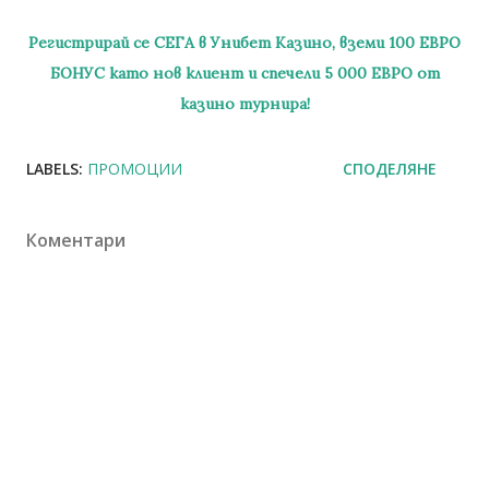
Регистрирай се СЕГА в Унибет Казино, вземи 100 ЕВРО
БОНУС като нов клиент и спечели 5 000 ЕВРО от
казино турнира!
LABELS:
ПРОМОЦИИ
СПОДЕЛЯНЕ
Коментари