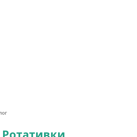
лог
e Ротативки