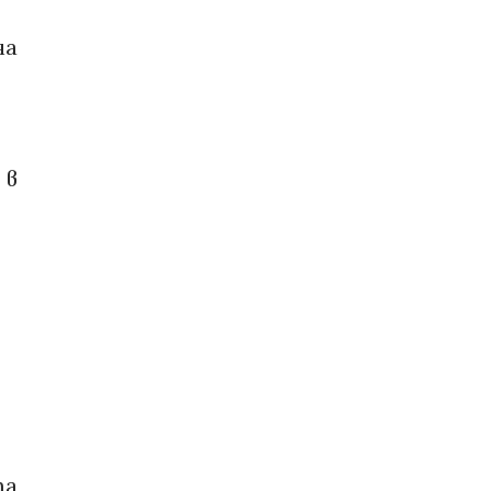
на
 в
та