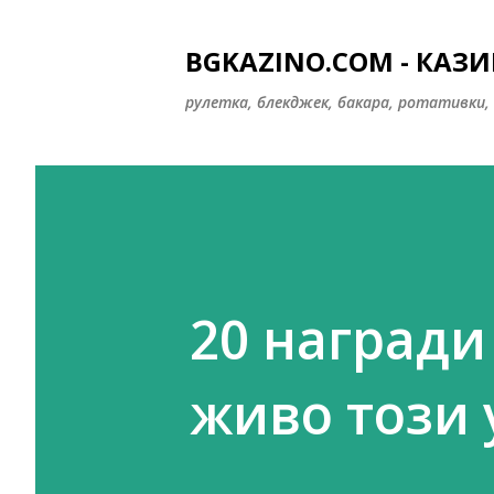
BGKAZINO.COM - КАЗ
рулетка, блекджек, бакара, ротативки, 
20 награди
живо този 