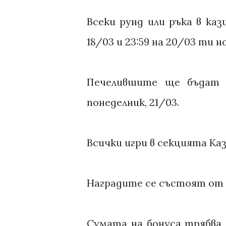
Всеки рунд или ръка в ка
18/03 и 23:59 на 20/03 ти 
Печелившите ще бъдат 
понеделник, 21/03.
Всички игри в секцията Ка
Наградите се състоят от 2
Сумата на бонуса трябва 